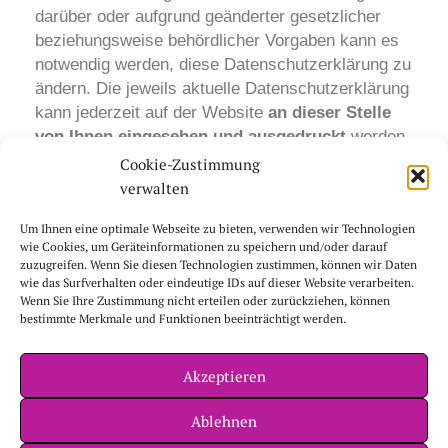
darüber oder aufgrund geänderter gesetzlicher
beziehungsweise behördlicher Vorgaben kann es
notwendig werden, diese Datenschutzerklärung zu
ändern. Die jeweils aktuelle Datenschutzerklärung
kann jederzeit auf der Website
an dieser Stelle
von Ihnen eingesehen und ausgedruckt
werden.
Cookie-Zustimmung
verwalten
Um Ihnen eine optimale Webseite zu bieten, verwenden wir Technologien
wie Cookies, um Geräteinformationen zu speichern und/oder darauf
zuzugreifen. Wenn Sie diesen Technologien zustimmen, können wir Daten
wie das Surfverhalten oder eindeutige IDs auf dieser Website verarbeiten.
Telefonische Terminvereinbarung
Wenn Sie Ihre Zustimmung nicht erteilen oder zurückziehen, können
0841-33553
bestimmte Merkmale und Funktionen beeinträchtigt werden.
Hier finden Sie uns
Akzeptieren
Am Westpark 1, Medi-IN-Park, 85057 Ingolstadt, E-Mail: Siehe
Impressum
Ablehnen