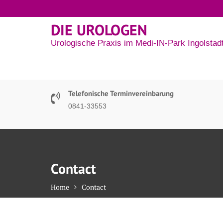
Skip
to
DIE UROLOGEN
content
Urologische Praxis im Medi-IN-Park Ingolstad
Telefonische Terminvereinbarung
0841-33553
Contact
Home
Contact