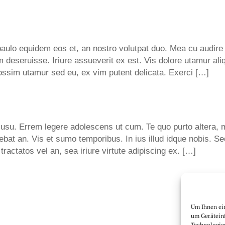
paulo equidem eos et, an nostro volutpat duo. Mea cu audir
em deseruisse. Iriure assueverit ex est. Vis dolore utamur al
ssim utamur sed eu, ex vim putent delicata. Exerci […]
 usu. Errem legere adolescens ut cum. Te quo purto altera, 
gebat an. Vis et sumo temporibus. In ius illud idque nobis. 
ractatos vel an, sea iriure virtute adipiscing ex. […]
Um Ihnen ei
um Gerätein
Technologie