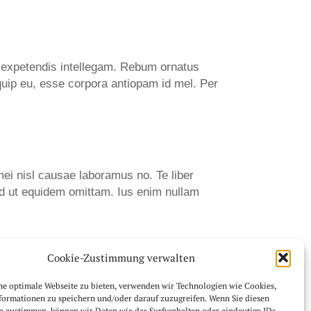
e expetendis intellegam. Rebum ornatus
iquip eu, esse corpora antiopam id mel. Per
mei nisl causae laboramus no. Te liber
Sed ut equidem omittam. Ius enim nullam
Cookie-Zustimmung verwalten
ne optimale Webseite zu bieten, verwenden wir Technologien wie Cookies,
formationen zu speichern und/oder darauf zuzugreifen. Wenn Sie diesen
n zustimmen, können wir Daten wie das Surfverhalten oder eindeutige IDs